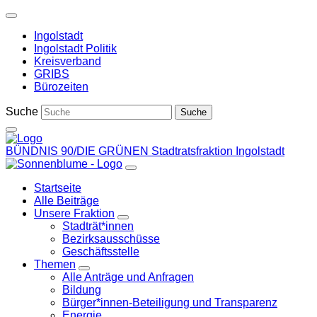
Weiter
zum
Ingolstadt
Inhalt
Ingolstadt Politik
Kreisverband
GRIBS
Bürozeiten
Suche
BÜNDNIS 90/DIE GRÜNEN
Stadtratsfraktion Ingolstadt
Startseite
Alle Beiträge
Unsere Fraktion
Zeige
Stadträt*innen
Untermenü
Bezirksausschüsse
Geschäftsstelle
Themen
Zeige
Alle Anträge und Anfragen
Untermenü
Bildung
Bürger*innen-Beteiligung und Transparenz
Energie