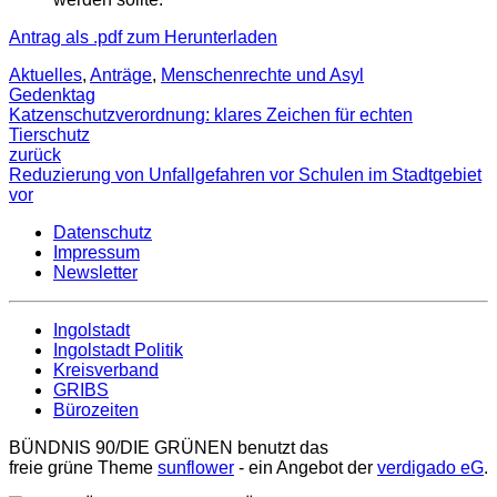
Antrag als .pdf zum Herunterladen
Aktuelles
,
Anträge
,
Menschenrechte und Asyl
Gedenktag
Katzenschutzverordnung: klares Zeichen für echten
Tierschutz
zurück
Reduzierung von Unfallgefahren vor Schulen im Stadtgebiet
vor
Datenschutz
Impressum
Newsletter
Ingolstadt
Ingolstadt Politik
Kreisverband
GRIBS
Bürozeiten
BÜNDNIS 90/DIE GRÜNEN benutzt das
freie grüne Theme
sunflower
‐ ein Angebot der
verdigado eG
.