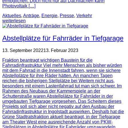
ermöglichen. Doch nicht nur auf Dachflächen kann
Photovoltaik […]
Aktuelles
,
Anträge
,
Energie
,
Presse
,
Verkehr
weiterlesen
Abstellplätze für Fahrräder in Tiefgarage
13. September 2022
13. Februar 2023
Fraktion beantragt wichtigen Baustein für die
Fahrradinfrastruktur Viel mehr Menschen als bisher würden
mit dem Fahrrad in die Innenstadt fahren, wenn sie sichere
Abstellplätze für ihre Räder hätten. An manchen Tagen
reichen die bisherigen Stellplätze bei Weitem nicht aus,
besonders mit einem Lastenfahrrad tut man sich schwer. Im
Rahmen des Neubaus der Kammerspiele an der
Schutterstraße waren Abstellplätze für Fahrräder in der
umgebauten Tiefgarage vorgesehen. Das Scheitern dieses
Projekts soll sich aber nicht negativ auf den Ausbau der
Fahrradinfrastruktur in Ingolstadt auswirken. Deshalb hat die
Grüne Stadtratsfraktion aktuell beantragt, in der Tiefgarage
am Theater West eine ausreichende Anzahl von PKW-
Stellplätzen in Abstellplätze für Fahrräder umzuwandeln.