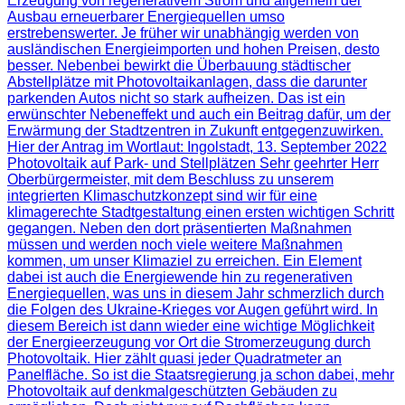
Erzeugung von regenerativem Strom und allgemein der
Ausbau erneuerbarer Energiequellen umso
erstrebenswerter. Je früher wir unabhängig werden von
ausländischen Energieimporten und hohen Preisen, desto
besser. Nebenbei bewirkt die Überbauung städtischer
Abstellplätze mit Photovoltaikanlagen, dass die darunter
parkenden Autos nicht so stark aufheizen. Das ist ein
erwünschter Nebeneffekt und auch ein Beitrag dafür, um der
Erwärmung der Stadtzentren in Zukunft entgegenzuwirken.
Hier der Antrag im Wortlaut: Ingolstadt, 13. September 2022
Photovoltaik auf Park- und Stellplätzen Sehr geehrter Herr
Oberbürgermeister, mit dem Beschluss zu unserem
integrierten Klimaschutzkonzept sind wir für eine
klimagerechte Stadtgestaltung einen ersten wichtigen Schritt
gegangen. Neben den dort präsentierten Maßnahmen
müssen und werden noch viele weitere Maßnahmen
kommen, um unser Klimaziel zu erreichen. Ein Element
dabei ist auch die Energiewende hin zu regenerativen
Energiequellen, was uns in diesem Jahr schmerzlich durch
die Folgen des Ukraine-Krieges vor Augen geführt wird. In
diesem Bereich ist dann wieder eine wichtige Möglichkeit
der Energieerzeugung vor Ort die Stromerzeugung durch
Photovoltaik. Hier zählt quasi jeder Quadratmeter an
Panelfläche. So ist die Staatsregierung ja schon dabei, mehr
Photovoltaik auf denkmalgeschützten Gebäuden zu