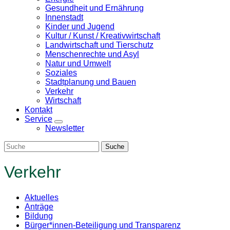
Gesundheit und Ernährung
Innenstadt
Kinder und Jugend
Kultur / Kunst / Kreativwirtschaft
Landwirtschaft und Tierschutz
Menschenrechte und Asyl
Natur und Umwelt
Soziales
Stadtplanung und Bauen
Verkehr
Wirtschaft
Kontakt
Service
Zeige
Newsletter
Untermenü
Verkehr
Aktuelles
Anträge
Bildung
Bürger*innen-Beteiligung und Transparenz