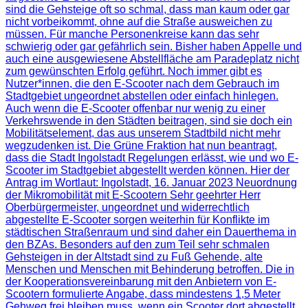
sind die Gehsteige oft so schmal, dass man kaum oder gar
nicht vorbeikommt, ohne auf die Straße ausweichen zu
müssen. Für manche Personenkreise kann das sehr
schwierig oder gar gefährlich sein. Bisher haben Appelle und
auch eine ausgewiesene Abstellfläche am Paradeplatz nicht
zum gewünschten Erfolg geführt. Noch immer gibt es
Nutzer*innen, die den E-Scooter nach dem Gebrauch im
Stadtgebiet ungeordnet abstellen oder einfach hinlegen.
Auch wenn die E-Scooter offenbar nur wenig zu einer
Verkehrswende in den Städten beitragen, sind sie doch ein
Mobilitätselement, das aus unserem Stadtbild nicht mehr
wegzudenken ist. Die Grüne Fraktion hat nun beantragt,
dass die Stadt Ingolstadt Regelungen erlässt, wie und wo E-
Scooter im Stadtgebiet abgestellt werden können. Hier der
Antrag im Wortlaut: Ingolstadt, 16. Januar 2023 Neuordnung
der Mikromobilität mit E-Scootern Sehr geehrter Herr
Oberbürgermeister, ungeordnet und widerrechtlich
abgestellte E-Scooter sorgen weiterhin für Konflikte im
städtischen Straßenraum und sind daher ein Dauerthema in
den BZAs. Besonders auf den zum Teil sehr schmalen
Gehsteigen in der Altstadt sind zu Fuß Gehende, alte
Menschen und Menschen mit Behinderung betroffen. Die in
der Kooperationsvereinbarung mit den Anbietern von E-
Scootern formulierte Angabe, dass mindestens 1,5 Meter
Gehweg frei bleiben muss, wenn ein Scooter dort abgestellt