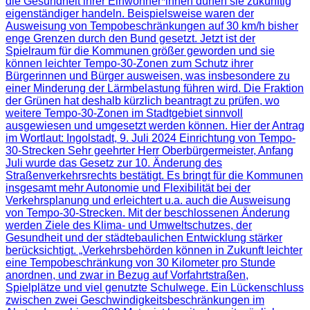
die Gesundheit ihrer Einwohner*innen dürfen sie zukünftig
eigenständiger handeln. Beispielsweise waren der
Ausweisung von Tempobeschränkungen auf 30 km/h bisher
enge Grenzen durch den Bund gesetzt. Jetzt ist der
Spielraum für die Kommunen größer geworden und sie
können leichter Tempo-30-Zonen zum Schutz ihrer
Bürgerinnen und Bürger ausweisen, was insbesondere zu
einer Minderung der Lärmbelastung führen wird. Die Fraktion
der Grünen hat deshalb kürzlich beantragt zu prüfen, wo
weitere Tempo-30-Zonen im Stadtgebiet sinnvoll
ausgewiesen und umgesetzt werden können. Hier der Antrag
im Wortlaut: Ingolstadt, 9. Juli 2024 Einrichtung von Tempo-
30-Strecken Sehr geehrter Herr Oberbürgermeister, Anfang
Juli wurde das Gesetz zur 10. Änderung des
Straßenverkehrsrechts bestätigt. Es bringt für die Kommunen
insgesamt mehr Autonomie und Flexibilität bei der
Verkehrsplanung und erleichtert u.a. auch die Ausweisung
von Tempo-30-Strecken. Mit der beschlossenen Änderung
werden Ziele des Klima- und Umweltschutzes, der
Gesundheit und der städtebaulichen Entwicklung stärker
berücksichtigt. „Verkehrsbehörden können in Zukunft leichter
eine Tempobeschränkung von 30 Kilometer pro Stunde
anordnen, und zwar in Bezug auf Vorfahrtstraßen,
Spielplätze und viel genutzte Schulwege. Ein Lückenschluss
zwischen zwei Geschwindigkeitsbeschränkungen im