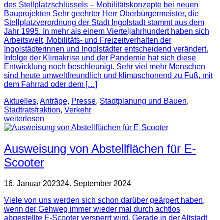
des Stellplatzschlüssels – Mobilitätskonzepte bei neuen
Bauprojekten Sehr geehrter Herr Oberbürgermeister, die
Stellplatzverordnung der Stadt Ingolstadt stammt aus dem
Jahr 1995. In mehr als einem Vierteljahrhundert haben sich
Arbeitswelt, Mobilitäts- und Freizeitverhalten der
Ingolstädterinnen und Ingolstädter entscheidend verändert.
Infolge der Klimakrise und der Pandemie hat sich diese
Entwicklung noch beschleunigt. Sehr viel mehr Menschen
sind heute umweltfreundlich und klimaschonend zu Fuß, mit
dem Fahrrad oder dem […]
Aktuelles
,
Anträge
,
Presse
,
Stadtplanung und Bauen
,
Stadtratsfraktion
,
Verkehr
weiterlesen
Ausweisung von Abstellflächen für E-
Scooter
16. Januar 2023
24. September 2024
Viele von uns werden sich schon darüber geärgert haben,
wenn der Gehweg immer wieder mal durch achtlos
abgestellte E-Scooter versperrt wird. Gerade in der Altstadt