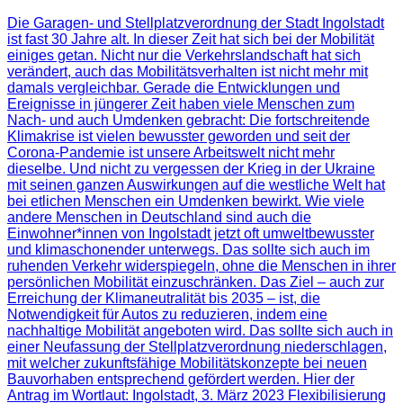
Die Garagen- und Stellplatzverordnung der Stadt Ingolstadt
ist fast 30 Jahre alt. In dieser Zeit hat sich bei der Mobilität
einiges getan. Nicht nur die Verkehrslandschaft hat sich
verändert, auch das Mobilitätsverhalten ist nicht mehr mit
damals vergleichbar. Gerade die Entwicklungen und
Ereignisse in jüngerer Zeit haben viele Menschen zum
Nach- und auch Umdenken gebracht: Die fortschreitende
Klimakrise ist vielen bewusster geworden und seit der
Corona-Pandemie ist unsere Arbeitswelt nicht mehr
dieselbe. Und nicht zu vergessen der Krieg in der Ukraine
mit seinen ganzen Auswirkungen auf die westliche Welt hat
bei etlichen Menschen ein Umdenken bewirkt. Wie viele
andere Menschen in Deutschland sind auch die
Einwohner*innen von Ingolstadt jetzt oft umweltbewusster
und klimaschonender unterwegs. Das sollte sich auch im
ruhenden Verkehr widerspiegeln, ohne die Menschen in ihrer
persönlichen Mobilität einzuschränken. Das Ziel – auch zur
Erreichung der Klimaneutralität bis 2035 – ist, die
Notwendigkeit für Autos zu reduzieren, indem eine
nachhaltige Mobilität angeboten wird. Das sollte sich auch in
einer Neufassung der Stellplatzverordnung niederschlagen,
mit welcher zukunftsfähige Mobilitätskonzepte bei neuen
Bauvorhaben entsprechend gefördert werden. Hier der
Antrag im Wortlaut: Ingolstadt, 3. März 2023 Flexibilisierung