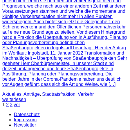
beleuchten. Denn sie beruhen auf Verkehrsgutachten und
Prognosen, welche noch aus einer anderen Zeit mit anderen
Voraussetzungen stammen und welche die momentane und
künftige Verkehrssituation nicht mehr in allen Punkten
widerspiegeln. Auch bietet sich jetzt die Gelegenheit, den
Schienenverkehr und den Öffentlichen Personennahverkehr
auf eine neue Grundlage zu stellen. Vor diesem Hintergrund
hat die Fraktion die Überprüfung von in Ausführung, Planung
oder Planungsvorbereitung befindlichen
Straßenbauprojekten in Ingolstadt beantragt. Hier der Antrag
im Wortlaut: Ingolstadt, 11. Januar 2022 Transformation und
Nachhaltigkeit – Überprüfung von Straßenbauprojekten Sehr
geehrter Herr Oberbürgermeister, in unserer Stadt sind
derzeit umfangreiche und teure Straßenbauprojekte in
Ausführung, Planung oder Planungsvorbereitung. Die
beiden Jahre in der Corona-Pandemie haben uns deutlich
vor Augen geführt, dass sich die Art und Weise, wie […]
Aktuelles
,
Anträge
,
Stadtratsfraktion
,
Verkehr
weiterlesen
1
2
3
vor
Datenschutz
Impressum
Newsletter