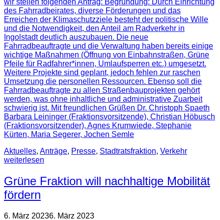
wir stellen folgenden Antrag: Begründung: Durch Einrichtung
des Fahrradbeirates, diverse Förderungen und das
Erreichen der Klimaschutzziele besteht der politische Wille
und die Notwendigkeit, den Anteil am Radverkehr in
Ingolstadt deutlich auszubauen. Die neue
Fahrradbeauftragte und die Verwaltung haben bereits einige
wichtige Maßnahmen (Öffnung von Einbahnstraßen, Grüne
Pfeile für Radfahrer*innen, Umlaufsperren etc.) umgesetzt.
Weitere Projekte sind geplant, jedoch fehlen zur raschen
Umsetzung die personellen Ressourcen. Ebenso soll die
Fahrradbeauftragte zu allen Straßenbauprojekten gehört
werden, was ohne inhaltliche und administrative Zuarbeit
schwierig ist. Mit freundlichen Grüßen Dr. Christoph Spaeth
Barbara Leininger (Fraktionsvorsitzende), Christian Höbusch
(Fraktionsvorsitzender), Agnes Krumwiede, Stephanie
Kürten, Maria Segerer, Jochen Semle
Aktuelles
,
Anträge
,
Presse
,
Stadtratsfraktion
,
Verkehr
weiterlesen
Grüne Fraktion will nachhaltige Mobilität
fördern
6. März 2023
6. März 2023