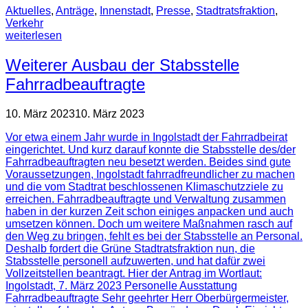
Aktuelles
,
Anträge
,
Innenstadt
,
Presse
,
Stadtratsfraktion
,
Verkehr
weiterlesen
Weiterer Ausbau der Stabsstelle
Fahrradbeauftragte
10. März 2023
10. März 2023
Vor etwa einem Jahr wurde in Ingolstadt der Fahrradbeirat
eingerichtet. Und kurz darauf konnte die Stabsstelle des/der
Fahrradbeauftragten neu besetzt werden. Beides sind gute
Voraussetzungen, Ingolstadt fahrradfreundlicher zu machen
und die vom Stadtrat beschlossenen Klimaschutzziele zu
erreichen. Fahrradbeauftragte und Verwaltung zusammen
haben in der kurzen Zeit schon einiges anpacken und auch
umsetzen können. Doch um weitere Maßnahmen rasch auf
den Weg zu bringen, fehlt es bei der Stabsstelle an Personal.
Deshalb fordert die Grüne Stadtratsfraktion nun, die
Stabsstelle personell aufzuwerten, und hat dafür zwei
Vollzeitstellen beantragt. Hier der Antrag im Wortlaut:
Ingolstadt, 7. März 2023 Personelle Ausstattung
Fahrradbeauftragte Sehr geehrter Herr Oberbürgermeister,