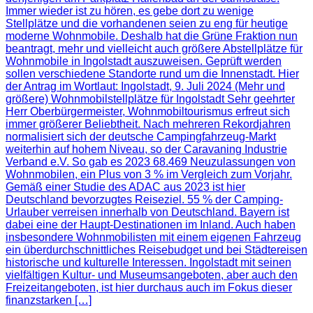
Immer wieder ist zu hören, es gebe dort zu wenige
Stellplätze und die vorhandenen seien zu eng für heutige
moderne Wohnmobile. Deshalb hat die Grüne Fraktion nun
beantragt, mehr und vielleicht auch größere Abstellplätze für
Wohnmobile in Ingolstadt auszuweisen. Geprüft werden
sollen verschiedene Standorte rund um die Innenstadt. Hier
der Antrag im Wortlaut: Ingolstadt, 9. Juli 2024 (Mehr und
größere) Wohnmobilstellplätze für Ingolstadt Sehr geehrter
Herr Oberbürgermeister, Wohnmobiltourismus erfreut sich
immer größerer Beliebtheit. Nach mehreren Rekordjahren
normalisiert sich der deutsche Campingfahrzeug-Markt
weiterhin auf hohem Niveau, so der Caravaning Industrie
Verband e.V. So gab es 2023 68.469 Neuzulassungen von
Wohnmobilen, ein Plus von 3 % im Vergleich zum Vorjahr.
Gemäß einer Studie des ADAC aus 2023 ist hier
Deutschland bevorzugtes Reiseziel. 55 % der Camping-
Urlauber verreisen innerhalb von Deutschland. Bayern ist
dabei eine der Haupt-Destinationen im Inland. Auch haben
insbesondere Wohnmobilisten mit einem eigenen Fahrzeug
ein überdurchschnittliches Reisebudget und bei Städtereisen
historische und kulturelle Interessen. Ingolstadt mit seinen
vielfältigen Kultur- und Museumsangeboten, aber auch den
Freizeitangeboten, ist hier durchaus auch im Fokus dieser
finanzstarken […]