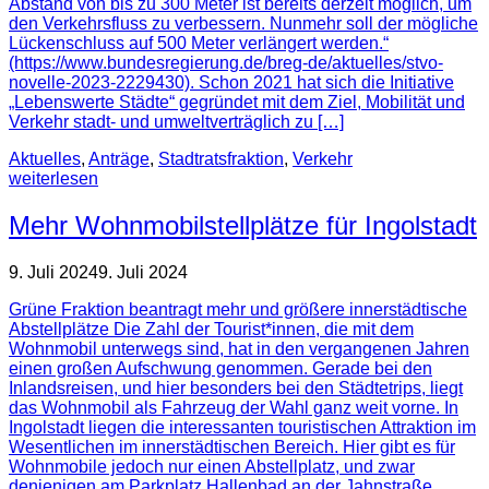
Abstand von bis zu 300 Meter ist bereits derzeit möglich, um
den Verkehrsfluss zu verbessern. Nunmehr soll der mögliche
Lückenschluss auf 500 Meter verlängert werden.“
(https://www.bundesregierung.de/breg-de/aktuelles/stvo-
novelle-2023-2229430). Schon 2021 hat sich die Initiative
„Lebenswerte Städte“ gegründet mit dem Ziel, Mobilität und
Verkehr stadt- und umweltverträglich zu […]
Aktuelles
,
Anträge
,
Stadtratsfraktion
,
Verkehr
weiterlesen
Mehr Wohnmobilstellplätze für Ingolstadt
9. Juli 2024
9. Juli 2024
Grüne Fraktion beantragt mehr und größere innerstädtische
Abstellplätze Die Zahl der Tourist*innen, die mit dem
Wohnmobil unterwegs sind, hat in den vergangenen Jahren
einen großen Aufschwung genommen. Gerade bei den
Inlandsreisen, und hier besonders bei den Städtetrips, liegt
das Wohnmobil als Fahrzeug der Wahl ganz weit vorne. In
Ingolstadt liegen die interessanten touristischen Attraktion im
Wesentlichen im innerstädtischen Bereich. Hier gibt es für
Wohnmobile jedoch nur einen Abstellplatz, und zwar
denjenigen am Parkplatz Hallenbad an der Jahnstraße.