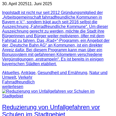
30. April 2025
11. Juni 2025
Ingolstadt ist nicht nur seit 2012 Gründungsmitglied der
„Arbeitsgemeinschaft fahrradfreundliche Kommunen in
Bayern e.V.“, sondern trägt auch seit 2016 selbst die
Auszeichnung „Fahrradfreundliche Kommune“. Um dieser
Auszeichnung gerecht zu werden, möchte die Stadt ihre
Bürgerinnen und Bürger weiter motivieren, öfter mit dem
Fahrrad zu fahren. Das „Rad+“-Programm, ein Angebot der
der „Deutsche Bahn AG“ an Kommunen, ist ein direkter
Anreiz dafür. Bei diesem Programm kann man über ein
Bonussystem mit gefahrenen Kilometern verschiedene
Vergünstigungen „erstrampeln“. Es ist bereits in einigen
bayerischen Städten etabliert.
Aktuelles
,
Anträge
,
Gesundheit und Ernährung
,
Natur und
Umwelt
,
Verkehr
Fahrradfreundlich
weiterlesen
Reduzierung von Unfallgefahren vor
Schulen im Stadtgebiet