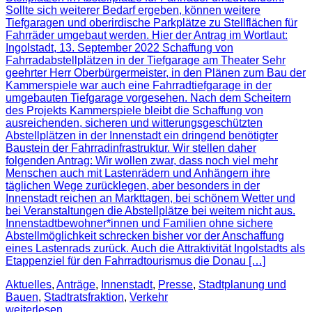
Sollte sich weiterer Bedarf ergeben, können weitere
Tiefgaragen und oberirdische Parkplätze zu Stellflächen für
Fahrräder umgebaut werden. Hier der Antrag im Wortlaut:
Ingolstadt, 13. September 2022 Schaffung von
Fahrradabstellplätzen in der Tiefgarage am Theater Sehr
geehrter Herr Oberbürgermeister, in den Plänen zum Bau der
Kammerspiele war auch eine Fahrradtiefgarage in der
umgebauten Tiefgarage vorgesehen. Nach dem Scheitern
des Projekts Kammerspiele bleibt die Schaffung von
ausreichenden, sicheren und witterungsgeschützten
Abstellplätzen in der Innenstadt ein dringend benötigter
Baustein der Fahrradinfrastruktur. Wir stellen daher
folgenden Antrag: Wir wollen zwar, dass noch viel mehr
Menschen auch mit Lastenrädern und Anhängern ihre
täglichen Wege zurücklegen, aber besonders in der
Innenstadt reichen an Markttagen, bei schönem Wetter und
bei Veranstaltungen die Abstellplätze bei weitem nicht aus.
Innenstadtbewohner*innen und Familien ohne sichere
Abstellmöglichkeit schrecken bisher vor der Anschaffung
eines Lastenrads zurück. Auch die Attraktivität Ingolstadts als
Etappenziel für den Fahrradtourismus die Donau […]
Aktuelles
,
Anträge
,
Innenstadt
,
Presse
,
Stadtplanung und
Bauen
,
Stadtratsfraktion
,
Verkehr
weiterlesen