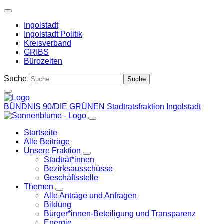
Weiter
zum
Ingolstadt
Inhalt
Ingolstadt Politik
Kreisverband
GRIBS
Bürozeiten
Suche
BÜNDNIS 90/DIE GRÜNEN
Stadtratsfraktion Ingolstadt
Startseite
Alle Beiträge
Unsere Fraktion
Zeige
Stadträt*innen
Untermenü
Bezirksausschüsse
Geschäftsstelle
Themen
Zeige
Alle Anträge und Anfragen
Untermenü
Bildung
Bürger*innen-Beteiligung und Transparenz
Energie