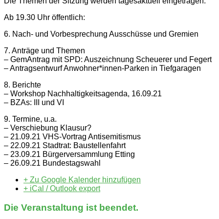
Die Themen der Sitzung werden tagesaktuell eingetragen.
Ab 19.30 Uhr öffentlich:
6. Nach- und Vorbesprechung Ausschüsse und Gremien
7. Anträge und Themen
– GemAntrag mit SPD: Auszeichnung Scheuerer und Fegert
– Antragsentwurf Anwohner*innen-Parken in Tiefgaragen
8. Berichte
– Workshop Nachhaltigkeitsagenda, 16.09.21
– BZAs: III und VI
9. Termine, u.a.
– Verschiebung Klausur?
– 21.09.21 VHS-Vortrag Antisemitismus
– 22.09.21 Stadtrat: Baustellenfahrt
– 23.09.21 Bürgerversammlung Etting
– 26.09.21 Bundestagswahl
+ Zu Google Kalender hinzufügen
+ iCal / Outlook export
Die Veranstaltung ist beendet.