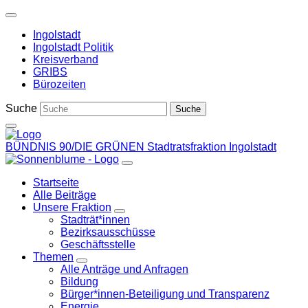
Weiter
zum
Ingolstadt
Inhalt
Ingolstadt Politik
Kreisverband
GRIBS
Bürozeiten
Suche
BÜNDNIS 90/DIE GRÜNEN
Stadtratsfraktion Ingolstadt
Startseite
Alle Beiträge
Unsere Fraktion
Zeige
Stadträt*innen
Untermenü
Bezirksausschüsse
Geschäftsstelle
Themen
Zeige
Alle Anträge und Anfragen
Untermenü
Bildung
Bürger*innen-Beteiligung und Transparenz
Energie