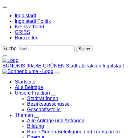
Weiter
zum
Ingolstadt
Inhalt
Ingolstadt Politik
Kreisverband
GRIBS
Bürozeiten
Suche
BÜNDNIS 90/DIE GRÜNEN
Stadtratsfraktion Ingolstadt
Startseite
Alle Beiträge
Unsere Fraktion
Zeige
Stadträt*innen
Untermenü
Bezirksausschüsse
Geschäftsstelle
Themen
Zeige
Alle Anträge und Anfragen
Untermenü
Bildung
Bürger*innen-Beteiligung und Transparenz
Energie