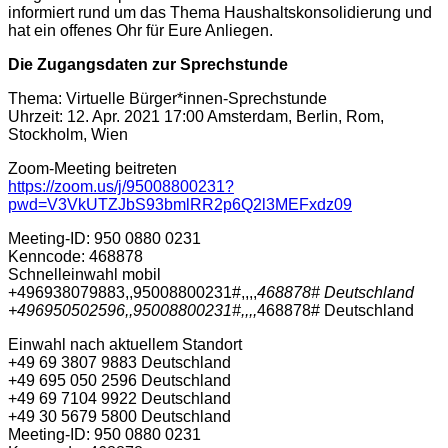
informiert rund um das Thema Haushaltskonsolidierung und
hat ein offenes Ohr für Eure Anliegen.
Die Zugangsdaten zur Sprechstunde
Thema: Virtuelle Bürger*innen-Sprechstunde
Uhrzeit: 12. Apr. 2021 17:00 Amsterdam, Berlin, Rom,
Stockholm, Wien
Zoom-Meeting beitreten
https://zoom.us/j/95008800231?
pwd=V3VkUTZJbS93bmlRR2p6Q2l3MEFxdz09
Meeting-ID: 950 0880 0231
Kenncode: 468878
Schnelleinwahl mobil
+496938079883,,95008800231#,,,,
468878# Deutschland
+496950502596,,95008800231#,,,,
468878# Deutschland
Einwahl nach aktuellem Standort
+49 69 3807 9883 Deutschland
+49 695 050 2596 Deutschland
+49 69 7104 9922 Deutschland
+49 30 5679 5800 Deutschland
Meeting-ID: 950 0880 0231