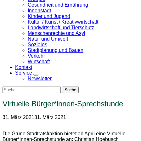
Gesundheit und Ernährung
Innenstadt
Kinder und Jugend
Kultur / Kunst / Kreativwirtschaft
Landwirtschaft und Tierschutz
Menschenrechte und Asyl
Natur und Umwelt
Soziales
Stadtplanung und Bauen
Verkehr
Wirtschaft
Kontakt
Service
Zeige
Newsletter
Untermenü
Virtuelle Bürger*innen-Sprechstunde
31. März 2021
31. März 2021
Die Grüne Stadtratsfraktion bietet ab April eine Virtuelle
Bürger*innen-Sprechstunde an: Christian Hoebusch