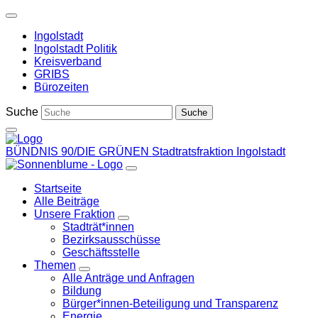
Weiter
zum
Ingolstadt
Inhalt
Ingolstadt Politik
Kreisverband
GRIBS
Bürozeiten
Suche
BÜNDNIS 90/DIE GRÜNEN
Stadtratsfraktion Ingolstadt
Startseite
Alle Beiträge
Unsere Fraktion
Zeige
Stadträt*innen
Untermenü
Bezirksausschüsse
Geschäftsstelle
Themen
Zeige
Alle Anträge und Anfragen
Untermenü
Bildung
Bürger*innen-Beteiligung und Transparenz
Energie