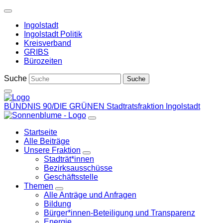
Weiter
zum
Ingolstadt
Inhalt
Ingolstadt Politik
Kreisverband
GRIBS
Bürozeiten
Suche
BÜNDNIS 90/DIE GRÜNEN
Stadtratsfraktion Ingolstadt
Startseite
Alle Beiträge
Unsere Fraktion
Zeige
Stadträt*innen
Untermenü
Bezirksausschüsse
Geschäftsstelle
Themen
Zeige
Alle Anträge und Anfragen
Untermenü
Bildung
Bürger*innen-Beteiligung und Transparenz
Energie