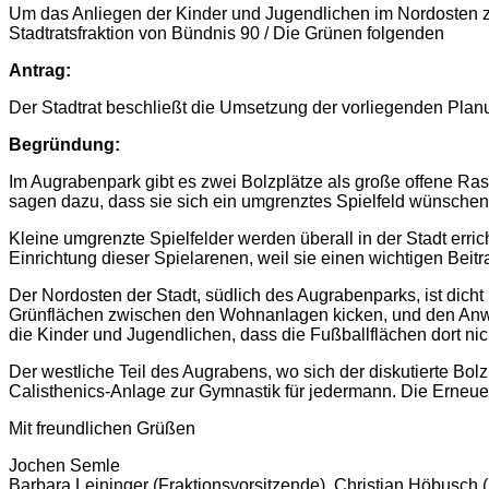
Um das Anliegen der Kinder und Jugendlichen im Nordosten zu
Stadtratsfraktion von Bündnis 90 / Die Grünen folgenden
Antrag:
Der Stadtrat beschließt die Umsetzung der vorliegenden Pla
Begründung:
Im Augrabenpark gibt es zwei Bolzplätze als große offene Ras
sagen dazu, dass sie sich ein umgrenztes Spielfeld wünschen
Kleine umgrenzte Spielfelder werden überall in der Stadt erri
Einrichtung dieser Spielarenen, weil sie einen wichtigen Bei
Der Nordosten der Stadt, südlich des Augrabenparks, ist dic
Grünflächen zwischen den Wohnanlagen kicken, und den Anwoh
die Kinder und Jugendlichen, dass die Fußballflächen dort nicht
Der westliche Teil des Augrabens, wo sich der diskutierte Bolz
Calisthenics-Anlage zur Gymnastik für jedermann. Die Erneue
Mit freundlichen Grüßen
Jochen Semle
Barbara Leininger (Fraktionsvorsitzende), Christian Höbusch 