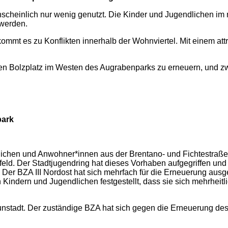
einlich nur wenig genutzt. Die Kinder und Jugendlichen im nord
 werden.
 kommt es zu Konflikten innerhalb der Wohnviertel. Mit einem at
enden Bolzplatz im Westen des Augrabenparks zu erneuern, und 
park
endlichen und Anwohner*innen aus der Brentano- und Fichtestraß
lfeld. Der Stadtjugendring hat dieses Vorhaben aufgegriffen un
. Der BZA III Nordost hat sich mehrfach für die Erneuerung ausg
Kindern und Jugendlichen festgestellt, dass sie sich mehrhei
unstadt. Der zuständige BZA hat sich gegen die Erneuerung d