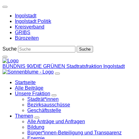
Weiter
zum
Ingolstadt
Inhalt
Ingolstadt Politik
Kreisverband
GRIBS
Bürozeiten
Suche
BÜNDNIS 90/DIE GRÜNEN
Stadtratsfraktion Ingolstadt
Startseite
Alle Beiträge
Unsere Fraktion
Zeige
Stadträt*innen
Untermenü
Bezirksausschüsse
Geschäftsstelle
Themen
Zeige
Alle Anträge und Anfragen
Untermenü
Bildung
Bürger*innen-Beteiligung und Transparenz
Energie