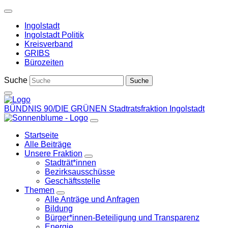
Weiter
zum
Ingolstadt
Inhalt
Ingolstadt Politik
Kreisverband
GRIBS
Bürozeiten
Suche
BÜNDNIS 90/DIE GRÜNEN
Stadtratsfraktion Ingolstadt
Startseite
Alle Beiträge
Unsere Fraktion
Zeige
Stadträt*innen
Untermenü
Bezirksausschüsse
Geschäftsstelle
Themen
Zeige
Alle Anträge und Anfragen
Untermenü
Bildung
Bürger*innen-Beteiligung und Transparenz
Energie