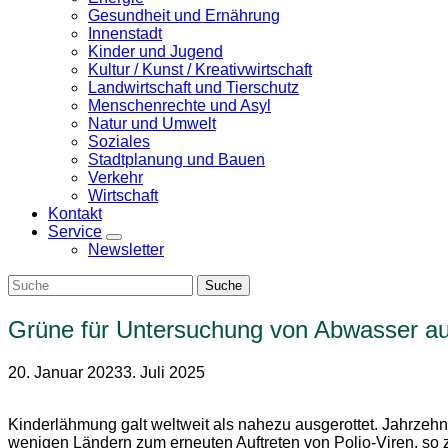
Gesundheit und Ernährung
Innenstadt
Kinder und Jugend
Kultur / Kunst / Kreativwirtschaft
Landwirtschaft und Tierschutz
Menschenrechte und Asyl
Natur und Umwelt
Soziales
Stadtplanung und Bauen
Verkehr
Wirtschaft
Kontakt
Service
Zeige
Newsletter
Untermenü
Grüne für Untersuchung von Abwasser auf
20. Januar 2023
3. Juli 2025
Kinderlähmung galt weltweit als nahezu ausgerottet. Jahrzehn
wenigen Ländern zum erneuten Auftreten von Polio-Viren, so z