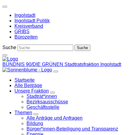
Weiter
zum
Ingolstadt
Inhalt
Ingolstadt Politik
Kreisverband
GRIBS
Bürozeiten
Suche
BÜNDNIS 90/DIE GRÜNEN
Stadtratsfraktion Ingolstadt
Startseite
Alle Beiträge
Unsere Fraktion
Zeige
Stadträt*innen
Untermenü
Bezirksausschüsse
Geschäftsstelle
Themen
Zeige
Alle Anträge und Anfragen
Untermenü
Bildung
Bürger*innen-Beteiligung und Transparenz
Energie