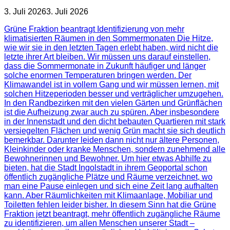
3. Juli 2026
3. Juli 2026
Grüne Fraktion beantragt Identifizierung von mehr
klimatisierten Räumen in den Sommermonaten Die Hitze,
wie wir sie in den letzten Tagen erlebt haben, wird nicht die
letzte ihrer Art bleiben. Wir müssen uns darauf einstellen,
dass die Sommermonate in Zukunft häufiger und länger
solche enormen Temperaturen bringen werden. Der
Klimawandel ist in vollem Gang und wir müssen lernen, mit
solchen Hitzeperioden besser und verträglicher umzugehen.
In den Randbezirken mit den vielen Gärten und Grünflächen
ist die Aufheizung zwar auch zu spüren. Aber insbesondere
in der Innenstadt und den dicht bebauten Quartieren mit stark
versiegelten Flächen und wenig Grün macht sie sich deutlich
bemerkbar. Darunter leiden dann nicht nur ältere Personen,
Kleinkinder oder kranke Menschen, sondern zunehmend alle
Bewohnerinnen und Bewohner. Um hier etwas Abhilfe zu
bieten, hat die Stadt Ingolstadt in ihrem Geoportal schon
öffentlich zugängliche Plätze und Räume verzeichnet, wo
man eine Pause einlegen und sich eine Zeit lang aufhalten
kann. Aber Räumlichkeiten mit Klimaanlage, Mobiliar und
Toiletten fehlen leider bisher. In diesem Sinn hat die Grüne
Fraktion jetzt beantragt, mehr öffentlich zugängliche Räume
zu identifizieren, um allen Menschen unserer Stadt –