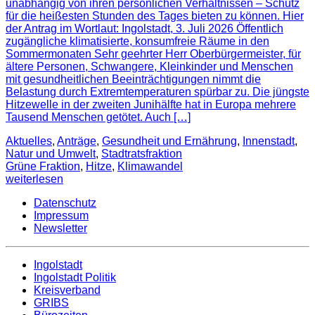
unabhängig von ihren persönlichen Verhältnissen – Schutz
für die heißesten Stunden des Tages bieten zu können. Hier
der Antrag im Wortlaut: Ingolstadt, 3. Juli 2026 Öffentlich
zugängliche klimatisierte, konsumfreie Räume in den
Sommermonaten Sehr geehrter Herr Oberbürgermeister, für
ältere Personen, Schwangere, Kleinkinder und Menschen
mit gesundheitlichen Beeinträchtigungen nimmt die
Belastung durch Extremtemperaturen spürbar zu. Die jüngste
Hitzewelle in der zweiten Junihälfte hat in Europa mehrere
Tausend Menschen getötet. Auch […]
Aktuelles
,
Anträge
,
Gesundheit und Ernährung
,
Innenstadt
,
Natur und Umwelt
,
Stadtratsfraktion
Grüne Fraktion
,
Hitze
,
Klimawandel
weiterlesen
Datenschutz
Impressum
Newsletter
Ingolstadt
Ingolstadt Politik
Kreisverband
GRIBS