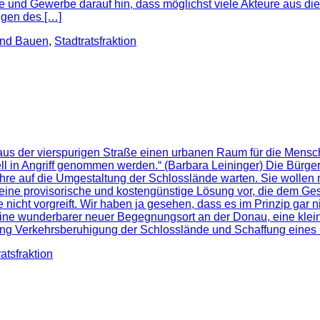
trie und Gewerbe darauf hin, dass möglichst viele Akteure aus
ngen des […]
und Bauen
,
Stadtratsfraktion
t, aus der vierspurigen Straße einen urbanen Raum für die Me
ell in Angriff genommen werden.“ (Barbara Leininger) Die Bürge
hre auf die Umgestaltung der Schlosslände warten. Sie wollen m
 eine provisorische und kostengünstige Lösung vor, die dem Ge
ht vorgreift. Wir haben ja gesehen, dass es im Prinzip gar nic
ine wunderbarer neuer Begegnungsort an der Donau, eine kleine 
ung Verkehrsberuhigung der Schlosslände und Schaffung eines 
atsfraktion