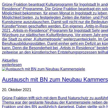
Grüne Fraktion beantragt Kulturprogramm für Ingolstadt In and
Residence“-Programme. Die Grüne Fraktion beantragt ein solch
Möglichkeit bekommen, für einen Monat in Ingolstadt zu leben 
Möglichkeit bieten, zu festgelegten Zeiten die Atelier- und Pr
Kunstszene auszutauschen. Damit soll nicht nur die Bedeutung
Künstler*innen geschaffen werden. Ein eigenes „Artits-in-Resi
2021 „Artists-in-Residence“-Programm für Ingolstadt Sehr ge
Würzburg zur städtischen Kulturförderung. Vor einem Jahr emp
die Stadt zu einer „Kulturmetropole“ weiterzuentwickeln. Im G
Berufsausbildungsstätten. Damit einher geht ein Defizit an k
kann. Denn die Besonderheit bei „Artists in Residence“ besteh
zeitweise an den künstlerischen Entstehungsprozessen teilha
Aktuelles
weiterlesen
Austausch mit BN zum Neubau Kammers
20. Oktober 2021
Grüne Fraktion trifft sich mit dem Bund Naturschutz zu ausfü
Thema war der geplante Neubau der Kammerspiele neben dem 
Fraktion und des BN ausführlich dargelegt. Dabei stellte sich