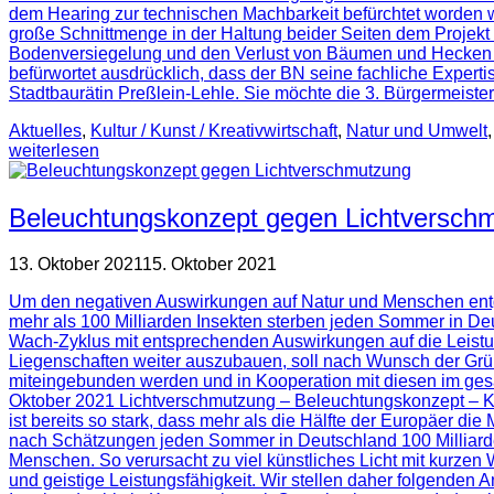
dem Hearing zur technischen Machbarkeit befürchtet worden 
große Schnittmenge in der Haltung beider Seiten dem Projekt
Bodenversiegelung und den Verlust von Bäumen und Hecken si
befürwortet ausdrücklich, dass der BN seine fachliche Expert
Stadtbaurätin Preßlein-Lehle. Sie möchte die 3. Bürgermeist
Aktuelles
,
Kultur / Kunst / Kreativwirtschaft
,
Natur und Umwelt
weiterlesen
Beleuchtungskonzept gegen Lichtversch
13. Oktober 2021
15. Oktober 2021
Um den negativen Auswirkungen auf Natur und Menschen entg
mehr als 100 Milliarden Insekten sterben jeden Sommer in De
Wach-Zyklus mit entsprechenden Auswirkungen auf die Leist
Liegenschaften weiter auszubauen, soll nach Wunsch der Grüne
miteingebunden werden und in Kooperation mit diesen im gesa
Oktober 2021 Lichtverschmutzung – Beleuchtungskonzept – Koo
ist bereits so stark, dass mehr als die Hälfte der Europäer d
nach Schätzungen jeden Sommer in Deutschland 100 Milliarde
Menschen. So verursacht zu viel künstliches Licht mit kurzen
und geistige Leistungsfähigkeit. Wir stellen daher folgenden