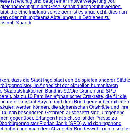
se ist wichtig und beugt einer Impfverweigerung vor,
leichberechtigt in der Gesellschaft durchgeführt werden.
ibt, die eine Impfung verweigern ist es ungerecht, dies nun
ren oder mit Impfteams Abteilungen in Betrieben zu
hristoph Spaeth
, dass die Stadt Ingolstadt den Beispielen anderer Städte
berbürgermeister, im Angesicht der aktuellen humanitären
 die Stadtratsfraktionen Bündnis 90/Die Grünen und SPD
t, bis zu 10 Familien afghanischer Ortskräfte, die für die
hend dem Freistaat Bayern und dem Bund gegenüber mitteilen.
kuiert werden können, die afghanischen Ortskräfte und ihre
er Taliban besonderen Gefahren ausgesetzt sind, umgehend
nen gegenüber. Erlangen hat sich, so ist der Presse zu
s Oberbürgermeister Florian Janik (SPD) wird dahingehend
rbeitet haben und nach dem Abzug der Bundeswehr nun in akuter