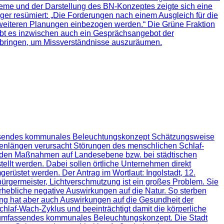
eme und der Darstellung des BN-Konzeptes zeigte sich eine
er resümiert: „Die Forderungen nach einem Ausgleich für die
 weiteren Planungen einbezogen werden.“ Die Grüne Fraktion
 gibt es inzwischen auch ein Gesprächsangebot der
ch bringen, um Missverständnisse auszuräumen.
fassendes kommunales Beleuchtungskonzept Schätzungsweise
llenlängen verursacht Störungen des menschlichen Schlaf-
enden Maßnahmen auf Landesebene bzw. bei städtischen
ellt werden. Dabei sollen örtliche Unternehmen direkt
üstet werden. Der Antrag im Wortlaut: Ingolstadt, 12.
rgermeister, Lichtverschmutzung ist ein großes Problem. Sie
 erhebliche negative Auswirkungen auf die Natur. So sterben
ng hat aber auch Auswirkungen auf die Gesundheit der
hlaf-Wach-Zyklus und beeinträchtigt damit die körperliche
biet umfassendes kommunales Beleuchtungskonzept. Die Stadt