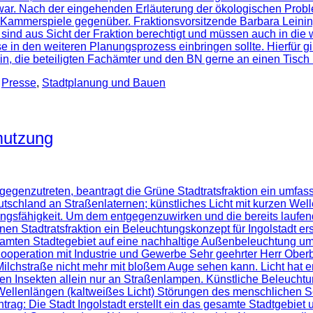
war. Nach der eingehenden Erläuterung der ökologischen Probl
 Kammerspiele gegenüber. Fraktionsvorsitzende Barbara Leining
nd aus Sicht der Fraktion berechtigt und müssen auch in die
ise in den weiteren Planungsprozess einbringen sollte. Hierfür
erin, die beteiligten Fachämter und den BN gerne an einen Tis
,
Presse
,
Stadtplanung und Bauen
mutzung
egenzutreten, beantragt die Grüne Stadtratsfraktion ein um
utschland an Straßenlaternen; künstliches Licht mit kurzen We
ungsfähigkeit. Um dem entgegenzuwirken und die bereits lauf
n Stadtratsfraktion ein Beleuchtungskonzept für Ingolstadt erst
mten Stadtegebiet auf eine nachhaltige Außenbeleuchtung umger
peration mit Industrie und Gewerbe Sehr geehrter Herr Oberbü
ie Milchstraße nicht mehr mit bloßem Auge sehen kann. Licht hat
n Insekten allein nur an Straßenlampen. Künstliche Beleuchtu
 Wellenlängen (kaltweißes Licht) Störungen des menschlichen Sc
 Antrag: Die Stadt Ingolstadt erstellt ein das gesamte Stadtge