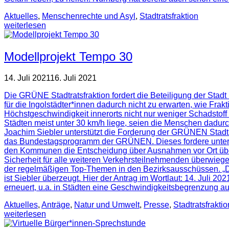
Aktuelles
,
Menschenrechte und Asyl
,
Stadtratsfraktion
weiterlesen
Modellprojekt Tempo 30
14. Juli 2021
16. Juli 2021
Die GRÜNE Stadtratsfraktion fordert die Beteiligung der Stadt
für die Ingolstädter*innen dadurch nicht zu erwarten, wie Fra
Höchstgeschwindigkeit innerorts nicht nur weniger Schadstoff 
Städten meist unter 30 km/h liege, seien die Menschen dadur
Joachim Siebler unterstützt die Forderung der GRÜNEN Stadtrat
das Bundestagsprogramm der GRÜNEN. Dieses fordere unter de
den Kommunen die Entscheidung über Ausnahmen vor Ort über
Sicherheit für alle weiteren Verkehrsteilnehmenden überwiegen
der regelmäßigen Top-Themen in den Bezirksausschüssen. „Di
ist Siebler überzeugt. Hier der Antrag im Wortlaut: 14. Juli 
erneuert, u.a. in Städten eine Geschwindigkeitsbegrenzung au
Aktuelles
,
Anträge
,
Natur und Umwelt
,
Presse
,
Stadtratsfraktio
weiterlesen