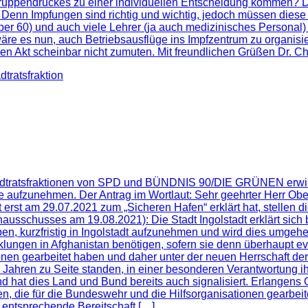
uppendruckes zu einer individuellen Entscheidung kommen? Die
Denn Impfungen sind richtig und wichtig, jedoch müssen diese g
r 60) und auch viele Lehrer (ja auch medizinisches Personal) g
e es nun, auch Betriebsausflüge ins Impfzentrum zu organisie
n Akt scheinbar nicht zumuten. Mit freundlichen Grüßen Dr. C
dtratsfraktion
dtratsfraktionen von SPD und BÜNDNIS 90/DIE GRÜNEN erwirken
räfte aufzunehmen. Der Antrag im Wortlaut: Sehr geehrter Herr O
t erst am 29.07.2021 zum „Sicheren Hafen“ erklärt hat, stellen
usses am 19.08.2021): Die Stadt Ingolstadt erklärt sich berei
en, kurzfristig in Ingolstadt aufzunehmen und wird dies umge
ungen in Afghanistan benötigen, sofern sie denn überhaupt eva
ionen gearbeitet haben und daher unter der neuen Herrschaft d
Jahren zu Seite standen, in einer besonderen Verantwortung ih
nd hat dies Land und Bund bereits auch signalisiert. Erlangen
räften, die für die Bundeswehr und die Hilfsorganisationen gea
e entsprechende Bereitschaft […]