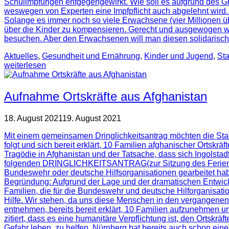
Schulimpfungen entgegengewirkt. Wie soll es aufgrund des Gr
weswegen von Experten eine Impfpflicht auch abgelehnt wird. 
Solange es immer noch so viele Erwachsene (vier Millionen übe
über die Kinder zu kompensieren. Gerecht und ausgewogen wär
besuchen. Aber den Erwachsenen will man diesen solidarische
Aktuelles
,
Gesundheit und Ernährung
,
Kinder und Jugend
,
Sta
weiterlesen
Aufnahme Ortskräfte aus Afghanistan
18. August 2021
19. August 2021
Mit einem gemeinsamen Dringlichkeitsantrag möchten die Sta
folgt und sich bereit erklärt, 10 Familien afghanischer Ortsk
Tragödie in Afghanistan und der Tatsache, dass sich Ingolstad
folgenden DRINGLICHKEITSANTRAG(zur Sitzung des Ferienaussch
Bundeswehr oder deutsche Hilfsorganisationen gearbeitet hab
Begründung: Aufgrund der Lage und der dramatischen Entwickl
Familien, die für die Bundeswehr und deutsche Hilforganisat
Hilfe. Wir stehen, da uns diese Menschen in den vergangenen 
entnehmen, bereits bereit erklärt, 10 Familien aufzunehmen u
zitiert, dass es eine humanitäre Verpflichtung ist, den Ortsk
Gefahr leben, zu helfen. Nürnberg hat bereits auch schon ein