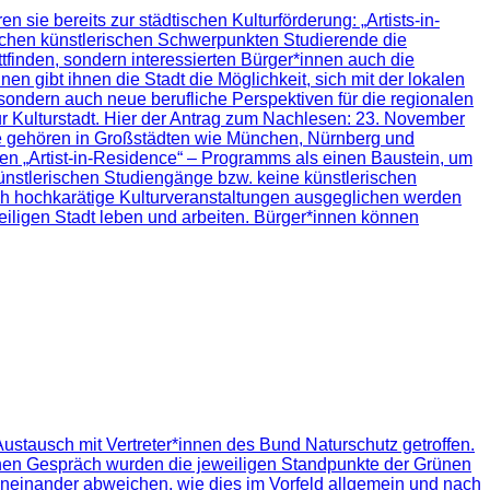
ie bereits zur städtischen Kulturförderung: „Artists-in-
dlichen künstlerischen Schwerpunkten Studierende die
ttfinden, sondern interessierten Bürger*innen auch die
en gibt ihnen die Stadt die Möglichkeit, sich mit der lokalen
sondern auch neue berufliche Perspektiven für die regionalen
zur Kulturstadt. Hier der Antrag zum Nachlesen: 23. November
mme gehören in Großstädten wie München, Nürnberg und
hen „Artist-in-Residence“ – Programms als einen Baustein, um
künstlerischen Studiengänge bzw. keine künstlerischen
urch hochkarätige Kulturveranstaltungen ausgeglichen werden
weiligen Stadt leben und arbeiten. Bürger*innen können
ustausch mit Vertreter*innen des Bund Naturschutz getroffen.
hen Gespräch wurden die jeweiligen Standpunkte der Grünen
 voneinander abweichen, wie dies im Vorfeld allgemein und nach