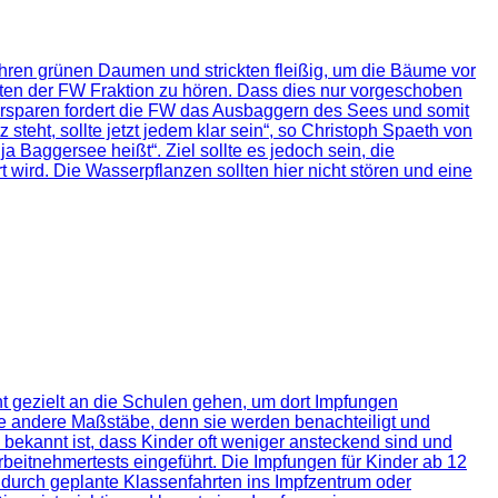
hren grünen Daumen und strickten fleißig, um die Bäume vor
ten der FW Fraktion zu hören. Dass dies nur vorgeschoben
rsparen fordert die FW das Ausbaggern des Sees und somit
teht, sollte jetzt jedem klar sein“, so Christoph Spaeth von
Baggersee heißt“. Ziel sollte es jedoch sein, die
 wird. Die Wasserpflanzen sollten hier nicht stören und eine
cht gezielt an die Schulen gehen, um dort Impfungen
 andere Maßstäbe, denn sie werden benachteiligt und
annt ist, dass Kinder oft weniger ansteckend sind und
beitnehmertests eingeführt. Die Impfungen für Kinder ab 12
 durch geplante Klassenfahrten ins Impfzentrum oder