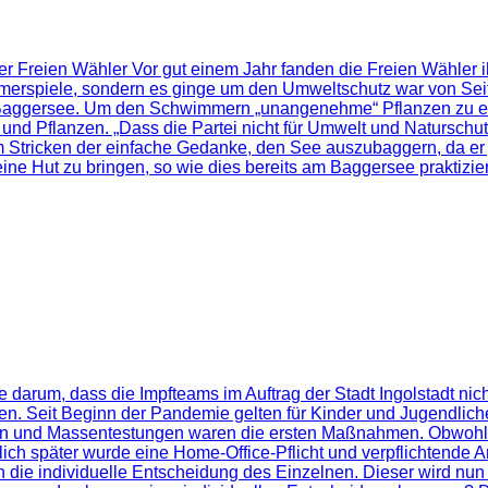
 Freien Wähler Vor gut einem Jahr fanden die Freien Wähler i
merspiele, sondern es ginge um den Umweltschutz war von Sei
n Baggersee. Um den Schwimmern „unangenehme“ Pflanzen zu e
nd Pflanzen. „Dass die Partei nicht für Umwelt und Naturschutz s
tricken der einfache Gedanke, den See auszubaggern, da er ja 
ine Hut zu bringen, so wie dies bereits am Baggersee praktiziert
tte darum, dass die Impfteams im Auftrag der Stadt Ingolstadt ni
. Seit Beginn der Pandemie gelten für Kinder und Jugendliche
und Massentestungen waren die ersten Maßnahmen. Obwohl bek
ch später wurde eine Home-Office-Pflicht und verpflichtende Ar
 die individuelle Entscheidung des Einzelnen. Dieser wird nun