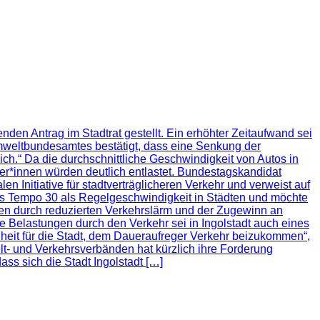
nden Antrag im Stadtrat gestellt. Ein erhöhter Zeitaufwand sei
s Umweltbundesamtes bestätigt, dass eine Senkung der
ich.“ Da die durchschnittliche Geschwindigkeit von Autos in
er*innen würden deutlich entlastet. Bundestagskandidat
n Initiative für stadtverträglicheren Verkehr und verweist auf
ls Tempo 30 als Regelgeschwindigkeit in Städten und möchte
en durch reduzierten Verkehrslärm und der Zugewinn an
ie Belastungen durch den Verkehr sei in Ingolstadt auch eines
eit für die Stadt, dem Daueraufreger Verkehr beizukommen“,
elt- und Verkehrsverbänden hat kürzlich ihre Forderung
ss sich die Stadt Ingolstadt […]