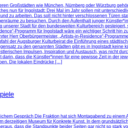
eren Großstädten wie München, Nürnberg oder Würzburg gehören s
es nun für Ingolstadt: Drei Mal im Jahr sollen mit unterschie
und zu arbeiten. Das soll nicht hinter verschlossenen Türen sta
obenräume zu besuchen. Durch den Aufenthalt junger Künstler*inn
 unserer Stadt für den bundesweiten Kulturbereich gesteigert, 
dence“-Programm für Ingolstadt wäre ein wichtiger Schritt hin 
ehrter Herr Oberbürgermeister, „Artists-in-Residence“-Progra
fahl der Augsburger Kulturbeirat die Einführung eines städtisc
egensatz zu den genannten Städten gibt es in Ingolstadt keine 
ünstlerischen Impulsen, Inspiration und Austausch, was nicht d
t darin, dass die Künstler*innen für eine gewisse Zeit in der je
ben. Die lokalen Eindrücke […]
piele
hrlichem Gespräch Die Fraktion hat sich Montagabend zu einem A
derzeitigen Museum für Konkrete Kunst. In dem grundsätzlic
 heraus, dass die Standpunkte beider Seiten gar nicht so stark