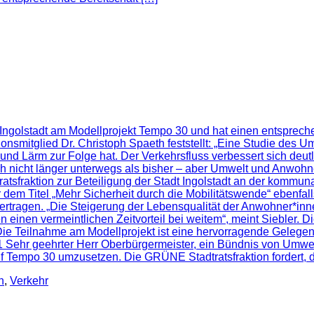
 Ingolstadt am Modellprojekt Tempo 30 und hat einen entspreche
ktionsmitglied Dr. Christoph Spaeth feststellt: „Eine Studie de
und Lärm zur Folge hat. Der Verkehrsfluss verbessert sich deutl
ch nicht länger unterwegs als bisher – aber Umwelt und Anwohn
sfraktion zur Beteiligung der Stadt Ingolstadt an der kommunale
m Titel „Mehr Sicherheit durch die Mobilitätswende“ ebenfal
tragen. „Die Steigerung der Lebensqualität der Anwohner*inn
 einen vermeintlichen Zeitvorteil bei weitem“, meint Siebler. D
e Teilnahme am Modellprojekt ist eine hervorragende Gelegenh
2021 Sehr geehrter Herr Oberbürgermeister, ein Bündnis von Umw
f Tempo 30 umzusetzen. Die GRÜNE Stadtratsfraktion fordert, da
n
,
Verkehr