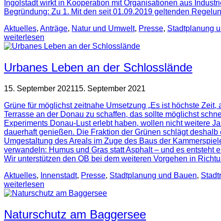
Ingolstadt wirkt in Kooperation mit Organisationen aus Indus
Begründung: Zu 1. Mit den seit 01.09.2019 geltenden Regelu
Aktuelles
,
Anträge
,
Natur und Umwelt
,
Presse
,
Stadtplanung 
weiterlesen
Urbanes Leben an der Schlosslände
15. September 2021
15. September 2021
Grüne für möglichst zeitnahe Umsetzung „Es ist höchste Zei
Terrasse an der Donau zu schaffen, das sollte möglichst schn
Experiments Donau-Lust erlebt haben, wollen nicht weitere Ja
dauerhaft genießen. Die Fraktion der Grünen schlägt deshalb
Umgestaltung des Areals im Zuge des Baus der Kammerspiele nic
verwandeln: Humus und Gras statt Asphalt – und es entsteht e
Wir unterstützen den OB bei dem weiteren Vorgehen in Richt
Aktuelles
,
Innenstadt
,
Presse
,
Stadtplanung und Bauen
,
Stadtr
weiterlesen
Naturschutz am Baggersee