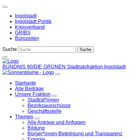
Weiter
zum
Ingolstadt
Inhalt
Ingolstadt Politik
Kreisverband
GRIBS
Bürozeiten
Suche
BÜNDNIS 90/DIE GRÜNEN
Stadtratsfraktion Ingolstadt
Startseite
Alle Beiträge
Unsere Fraktion
Zeige
Stadträt*innen
Untermenü
Bezirksausschüsse
Geschäftsstelle
Themen
Zeige
Alle Anträge und Anfragen
Untermenü
Bildung
Bürger*innen-Beteiligung und Transparenz
Energie