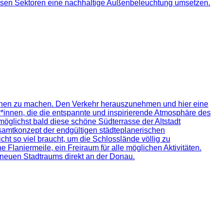
 diesen Sektoren eine nachhaltige Außenbeleuchtung umsetzen.
nschen zu machen. Den Verkehr herauszunehmen und hier eine
r*innen, die die entspannte und inspirierende Atmosphäre des
öglichst bald diese schöne Südterrasse der Altstadt
samtkonzept der endgültigen städteplanerischen
ht so viel braucht, um die Schlosslände völlig zu
Flaniermeile, ein Freiraum für alle möglichen Aktivitäten.
neuen Stadtraums direkt an der Donau.